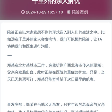
千里外的亲人解忧
2024-10-29 16:57:10
陪诊案例
陪诊正在以大家意想不到的形式
嵌入到人们的生活之中。
比
如远在千里外的家人突发病情，
我们可以预约陪诊，
让TA
协助我们和医生进行沟通。
一
郑某在北方某城市工作，
突然听到广西
北海市传来的噩耗：
父亲突发脑出血，
此时正躺在医院的重症监护室。
只是，当
天已无机票可订，
郑某
只能寄希望于次日最早的航班。
事发突然，郑某在当地又无亲友，
只有年迈的老母亲与父亲